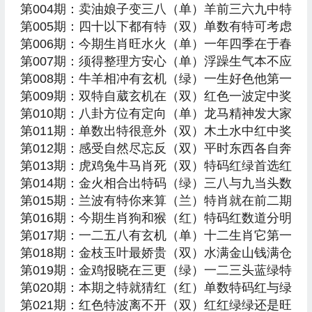
第004期：卖油娘子变三八（单）羊前三六九中特
第005期：四十以下都有特（双）单数有特可考虑
第006期：今期生肖旺水火（单）一年四季在于春
第007期：须得整理方安心（单）浮躁生气本不应
第008期：牛羊相冲有玄机（绿）一生好色他第一
第009期：双特自葳玄机在（双）红色一波定中奖
第010期：八卦方位有定向（单）龙马精神发大家
第011期：单数出特很意外（双）木土水中红中奖
第012期：感受自然尽忘反（双）平时东西各自奔
第013期：虎鸡兔牛马肖死（双）特码红绿首选红
第014期：金火相合出特码（绿）三八与九当头数
第015期：兰波有特你来算（兰）特肖就在前二期
第016期：今期生肖狗和猴（红）特码红数道分明
第017期：一二五八有玄机（单）十二生肖它第一
第018期：金枝玉叶最娇贵（双）水满金山钱满仓
第019期：金鸡报晓在三更（绿）一二三头蓝绿特
第020期：本期之特就猜红（红）单数特码红与绿
第021期：红色特波离不开（双）红红绿绿还是旺