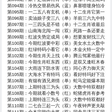
第094期：冷热交替易伤风（蓝）鼻塞喷嚏身怕冷
第095期：一二五八有玄机（单）十二生肖它第一
第096期：卖油娘子变三八（单）羊前三六九中特
第097期：一三四头是不错（单）十二生肖谁最后
第098期：山南海北闯一闯（双）死路一条还要走
第099期：红波失势定成局（单）想要发财找三六
第100期：今期红波要中彩（双）美女水土火数中
第101期：红绿特码小看它（单）木金火特一定中
第102期：今期生肖天上找（单）腾云驾雾他最行
第103期：今期生肖旺东西（双）是双又逢旺木春
第104期：大雨连下防水害（红）同心齐力御天灾
第105期：大海水下有特玛（双）看好特玛好下注
第106期：有烟有酒兄弟情（单）蛇马定能爆本期
第107期：上期特连三为头（双）大数中特双都好
第108期：今期就看小数号（红）蛇猪虎肖有参考
第109期：上期特连三为头（双）大数中特双都好
第110期：二七合三起一六（双）午夜钟声更夫敲
第111期：金木定能中大奖（双）同舟共济三五同