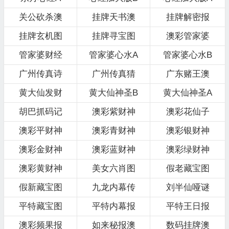
关公砍杀澳
挂牌天书澳
挂牌解密报
挂牌玄机图
挂牌寻宝图
澳彩管家婆
管家婆财经
管家婆心水A
管家婆心水B
广州传真诗
广州传真猜
广东赌王澳
黄大仙发财
黄大仙神圣B
黄大仙神圣A
胡巴抓码记
澳彩紫财神
澳彩花仙子
澳彩平财神
澳彩青财神
澳彩银财神
澳彩金财神
澳彩蓝财神
澳彩绿财神
澳彩黄财神
美女六肖图
假老藏宝图
假新藏宝图
九龙内幕传
刘半仙哑谜
平特藏宝图
平特内幕报
平特王日报
澳彩频果报
如来秘报澳
数码挂牌澳