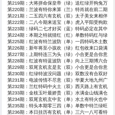
第219期：大将拼命保皇帝（绿）送红绿开狗兔万
第220期：兰波有特你来算（兰）特肖就在前二期
第221期：二五四六有玄机（双）太子美女来相伴
第222期：二八今期来送宝（单）虎入平阳受狗欺
第223期：绿码二七才好买（蓝）特码必定在其中
第224期：本期之特就猜红（红）单数特码红与绿
第225期：红波有特兰波防（单）一四特码木土数
第226期：新年将至小孩欢（绿）红包收来口袋满
第227期：上期特连三为头（绿）小合更是合你意
第228期：红波有特蓝波防（单）向上三期博六合
第229期：双尾玄机玄是玄（双）小合更是合你意
第230期：红绿特波没问题（绿）双数没有合双好
第231期：电波传情不尽意（双）华夏大地九州广
第232期：兰红特码中火土（双）西天路上有玄机
第233期：金枝玉叶最娇贵（双）水满金山钱满仓
第234期：双尾玄机玄中玄（单）水土有特火也中
第235期：特头本期零三四（单）单数中特兰绿旺
第236期：本日挂历有玄机（单）三六一八可看特