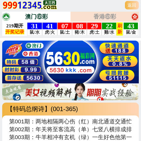
返回
澳门⑥彩
香港⑥彩
【特码总纲诗】(001-365)
第001期：两地相隔两心伤（红）南北通道交通忙
第002期：年关将至客流高（单）七竖八横排成排
第003期：牛羊相冲有玄机（绿）一生好色他第一