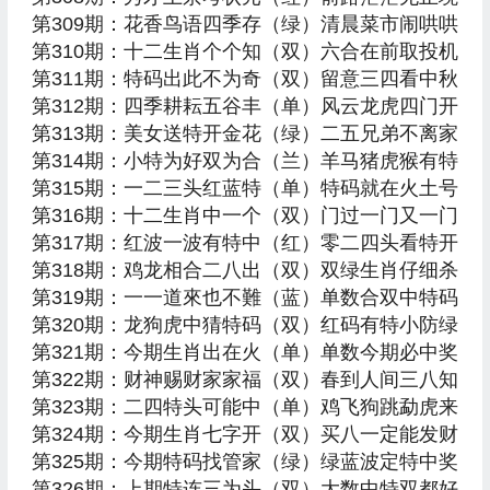
第309期：花香鸟语四季存（绿）清晨菜市闹哄哄
第310期：十二生肖个个知（双）六合在前取投机
第311期：特码出此不为奇（双）留意三四看中秋
第312期：四季耕耘五谷丰（单）风云龙虎四门开
第313期：美女送特开金花（绿）二五兄弟不离家
第314期：小特为好双为合（兰）羊马猪虎猴有特
第315期：一二三头红蓝特（单）特码就在火土号
第316期：十二生肖中一个（双）门过一门又一门
第317期：红波一波有特中（红）零二四头看特开
第318期：鸡龙相合二八出（双）双绿生肖仔细杀
第319期：一一道來也不難（蓝）单数合双中特码
第320期：龙狗虎中猜特码（双）红码有特小防绿
第321期：今期生肖出在火（单）单数今期必中奖
第322期：财神赐财家家福（双）春到人间三八知
第323期：二四特头可能中（单）鸡飞狗跳勐虎来
第324期：今期生肖七字开（双）买八一定能发财
第325期：今期特码找管家（绿）绿蓝波定特中奖
第326期：上期特连三为头（双）大数中特双都好