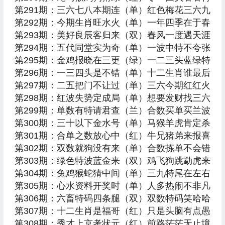
第291期：三六七八本期连（单）红色梅花三六九
第292期：今期生肖旺水火（单）一年四季在于春
第293期：美好良辰客归来（双）春风一度遇天涯
第294期：五代同堂实为奇（单）一波中特不夸张
第295期：金鸡报晓在三更（绿）一二三头蓝绿特
第296期：一三四头是不错（单）十二生肖谁最后
第297期：二五把门不让过（单）三六今期红红火
第298期：红波失势定成局（单）想要发财找三六
第299期：单数有特请君查（兰）合数买单买兰波
第300期：三十以下金水号（单）马猴羊虎肯定杀
第301期：合单之数放心中（红）牛兄猪弟来报喜
第302期：双数就狗没有来（单）合数拣单不会错
第303期：绿色特波蓝金来（双）鸡飞狗跳勐虎来
第304期：兔鸡猴蛇猜中间（单）三九特尾在左右
第305期：心水资料开奖时（单）人多热闹不非凡
第306期：六畜特码四条腿（双）双数特码笑哈哈
第307期：十二生肖是福哥（红）只是头脑有点愚
第308期：秀才上京考状元（红）前路茫茫无止境