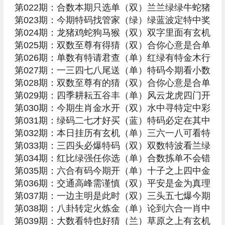
第022期：合数本期只选单（双）兰兰绿绿牛蛇猪
第023期：今期特码找管家（绿）绿蓝波定特中奖
第024期：龙猪鸡蛇狗马猴（双）双字里面有玄机
第025期：双数至尊有得猜（双）合你心意是合单
第026期：单数有特请君查（单）红绿有特金木行
第027期：一三四七八尾送（单）特码今期看小数
第028期：双数至尊有的猜（双）合你心意是合单
第029期：四季耕耘五谷丰（单）风云龙虎四门开
第030期：今期生肖金水开（双）水中寻特定中彩
第031期：绿码二七才好买（蓝）特码必定在其中
第032期：本日挂历有玄机（单）三六一八可看特
第033期：三四头必爆特码（双）双数特波看兰绿
第034期：红比绿强任你选（单）合数拣单不会错
第035期：六合有码今期开（单）十子之上四中金
第036期：交通高峰需谨慎（双）平安是金为真理
第037期：一边主明是此时（双）三头五七爆今期
第038期：八卦转定火炼金（单）论到六合一肖中
第039期：大数看特也好猜（兰）草原之上有玄机