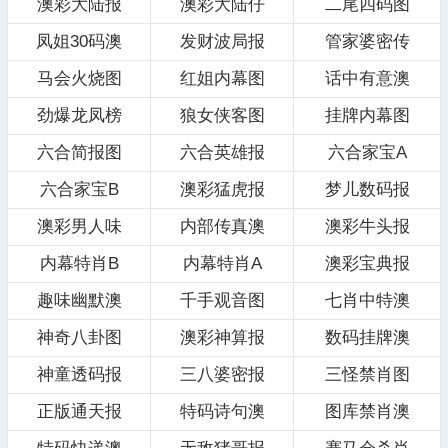
澳彩大陆报
澳彩大陆仔
二尾四码图
凤姐30码澳
发财波局报
管家婆密传
马会火烧图
红姐内幕图
话中有意澳
劲爆龙凤榜
狼女侠客图
挂牌内幕图
六合简报图
六合英雄报
六合家宝A
六合家宝B
澳彩猛虎报
梦儿数码报
澳彩男人味
内部传真澳
澳彩牛头报
内幕特肖B
内幕特肖A
澳彩宝典报
趣味幽默澳
千手观音图
七肖中特澳
神奇八卦图
澳彩神算报
数码挂牌澳
神童透码报
三八婆密报
三怪禁肖图
正版通天报
特码诗句澳
图库禁肖澳