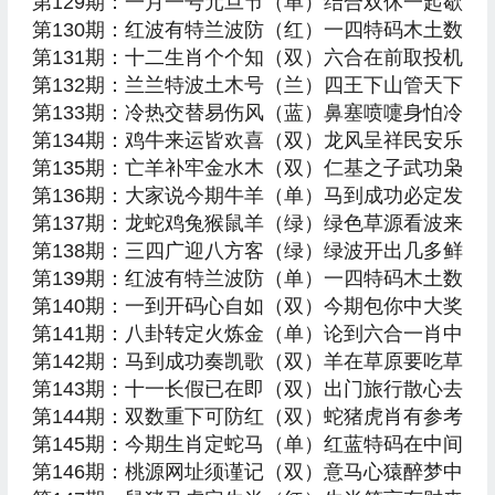
第129期：一月一号元旦节（单）结合双休一起歇
第130期：红波有特兰波防（红）一四特码木土数
第131期：十二生肖个个知（双）六合在前取投机
第132期：兰兰特波土木号（兰）四王下山管天下
第133期：冷热交替易伤风（蓝）鼻塞喷嚏身怕冷
第134期：鸡牛来运皆欢喜（双）龙风呈祥民安乐
第135期：亡羊补牢金水木（双）仁基之子武功枭
第136期：大家说今期牛羊（单）马到成功必定发
第137期：龙蛇鸡兔猴鼠羊（绿）绿色草源看波来
第138期：三四广迎八方客（绿）绿波开出几多鲜
第139期：红波有特兰波防（单）一四特码木土数
第140期：一到开码心自如（双）今期包你中大奖
第141期：八卦转定火炼金（单）论到六合一肖中
第142期：马到成功奏凯歌（双）羊在草原要吃草
第143期：十一长假已在即（双）出门旅行散心去
第144期：双数重下可防红（双）蛇猪虎肖有参考
第145期：今期生肖定蛇马（单）红蓝特码在中间
第146期：桃源网址须谨记（双）意马心猿醉梦中