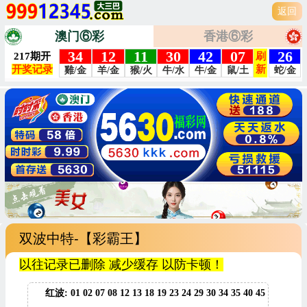
返回
澳门⑥彩
香港⑥彩