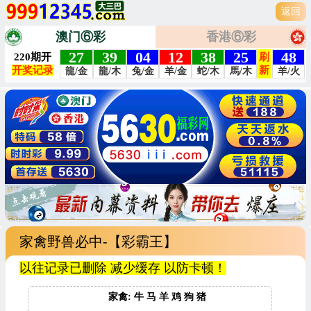
返回
澳门⑥彩
香港⑥彩