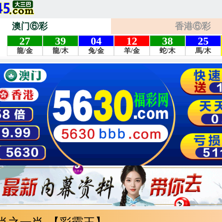
澳门⑥彩
香港⑥彩