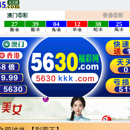
澳门⑥彩
香港⑥彩