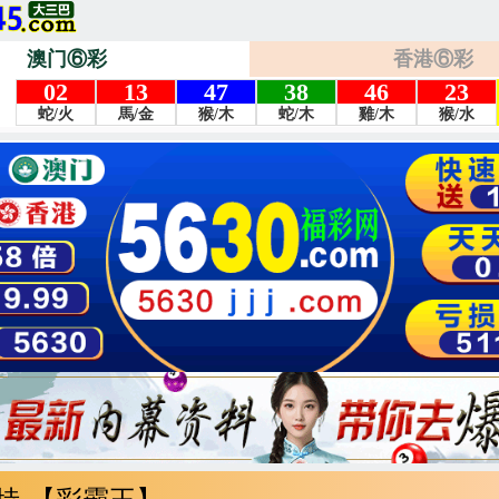
澳门⑥彩
香港⑥彩