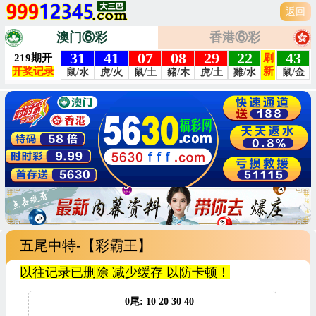
返回
澳门⑥彩
香港⑥彩