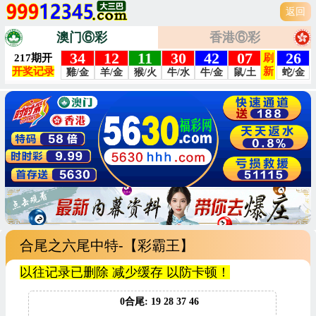
返回
澳门⑥彩
香港⑥彩