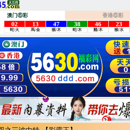
澳门⑥彩
香港⑥彩