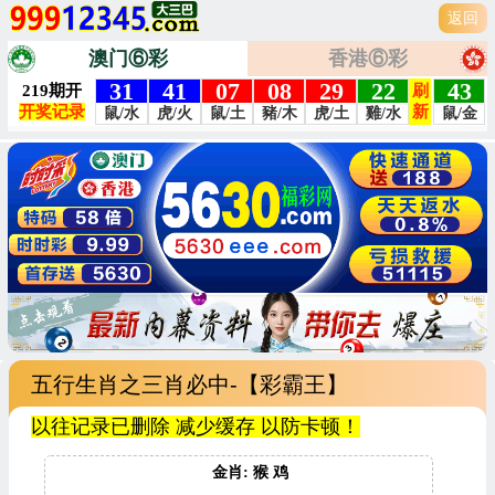
返回
澳门⑥彩
香港⑥彩