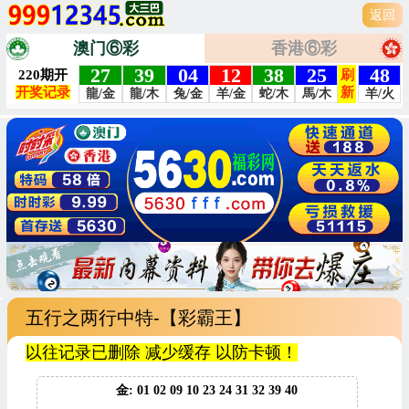
返回
澳门⑥彩
香港⑥彩