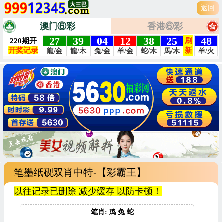
返回
澳门⑥彩
香港⑥彩